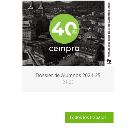
Dossier de Alumnos 2024-25
Pr
24-25
V
Todos los trabajos...